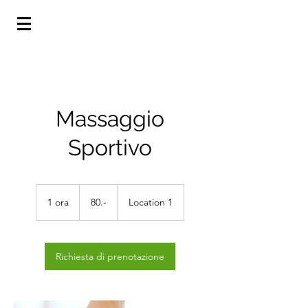
Massaggio
Sportivo
80.-
1 ora
1
80.-
Location 1
o
r
Richiesta di prenotazione