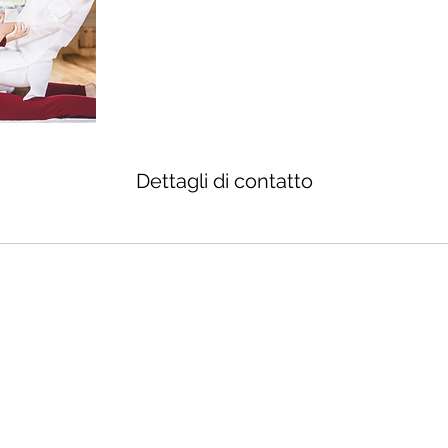
Dettagli di contatto
©2019 di Siam Thai Massage. Creato con Wix.