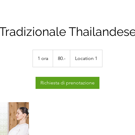
Tradizionale Thailandes
80.-
1 ora
1
80.-
Location 1
o
r
Richiesta di prenotazione